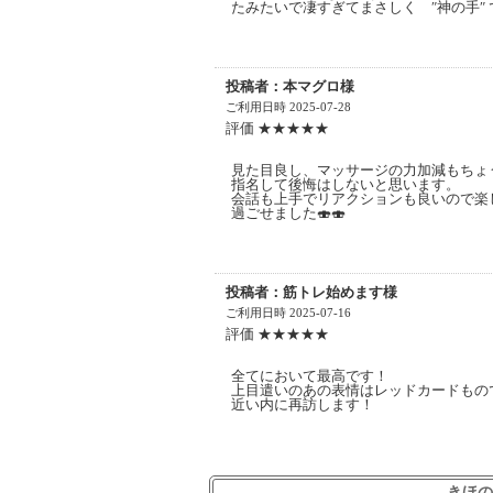
たみたいで凄すぎてまさしく ″神の手″
投稿者：本マグロ様
ご利用日時 2025-07-28
評価 ★★★★★
見た目良し、マッサージの力加減もちょ
指名して後悔はしないと思います。
会話も上手でリアクションも良いので楽
過ごせました🍣🍣
投稿者：筋トレ始めます様
ご利用日時 2025-07-16
評価 ★★★★★
全てにおいて最高です！
上目遣いのあの表情はレッドカードもの
近い内に再訪します！
きほの