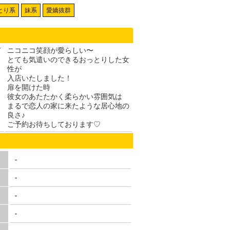
とり系
妹系
愛嬌抜群
メ
ニコニコ笑顔が愛らしい〜
とても気遣いのできるおっとりした女
性が
入店いたしました！
扉を開けた時
彼女のあたたかく柔らかい雰囲気は
まるで恋人の家に来たような居心地の
良さ♪
ご予約お待ちしております♡
-
-
-
-