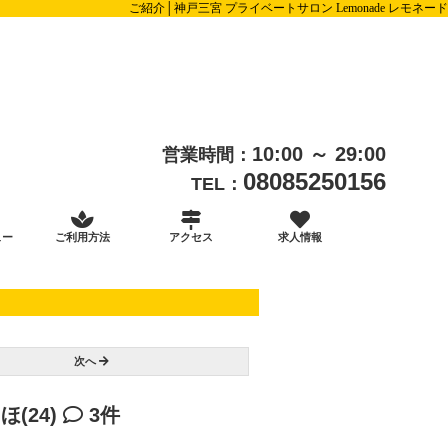
ご紹介│神戸三宮 プライベートサロン Lemonade レモネード
10:00 ～ 29:00
営業時間：
08085250156
TEL：
ュー
ご利用方法
アクセス
求人情報
次へ
ほ(24)
3件