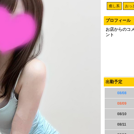
癒し系
おっ
プロフィール
お店からのコ
ント
出勤予定
08/08
08/09
08/10
08/11