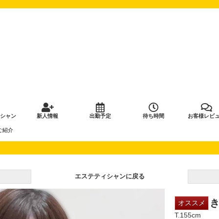
シャン
新人情報
出勤予定
待ち時間
お客様レビ
ご紹介
エステティシャンに戻る
き
オススメ
T.155cm