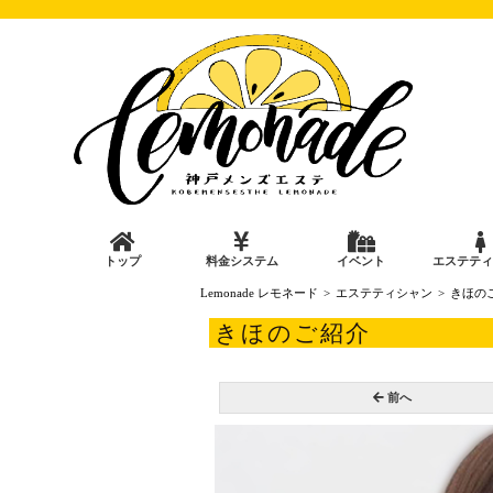
トップ
料金システム
イベント
エステティ
Lemonade レモネード
エステティシャン
きほの
きほのご紹介
前へ