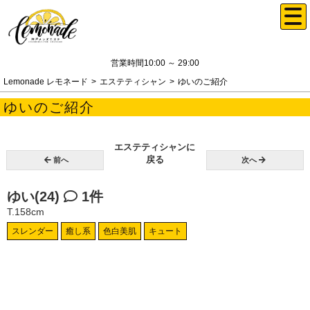
営業時間10:00 ～ 29:00
Lemonade レモネード
エステティシャン
ゆいのご紹介
ゆいのご紹介
エステティシャンに
戻る
前へ
次へ
ゆい(24)
1件
T.158cm
スレンダー
癒し系
色白美肌
キュート